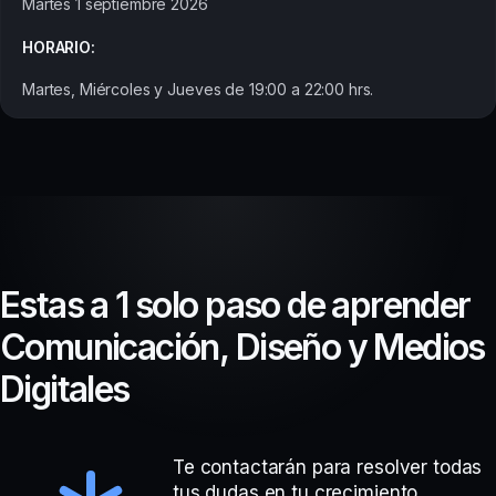
Martes 1 septiembre 2026
HORARIO:
Martes, Miércoles y Jueves de 19:00 a 22:00 hrs.
E
s
t
a
s
a
1
s
o
l
o
p
a
s
o
d
e
a
p
r
e
n
d
e
r
C
o
m
u
n
i
c
a
c
i
ó
n
,
D
i
s
e
ñ
o
y
M
e
d
i
o
s
D
i
g
i
t
a
l
e
s
Te contactarán para resolver todas
tus dudas en tu crecimiento